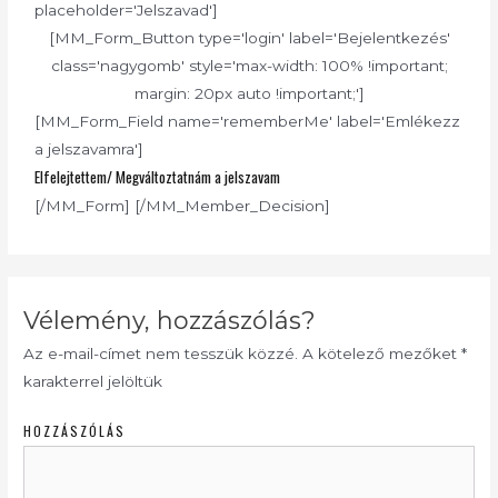
placeholder='Jelszavad']
[MM_Form_Button type='login' label='Bejelentkezés'
class='nagygomb' style='max-width: 100% !important;
margin: 20px auto !important;']
[MM_Form_Field name='rememberMe' label='Emlékezz
a jelszavamra']
Elfelejtettem/ Megváltoztatnám a jelszavam
[/MM_Form] [/MM_Member_Decision]
Vélemény, hozzászólás?
Az e-mail-címet nem tesszük közzé.
A kötelező mezőket
*
karakterrel jelöltük
HOZZÁSZÓLÁS