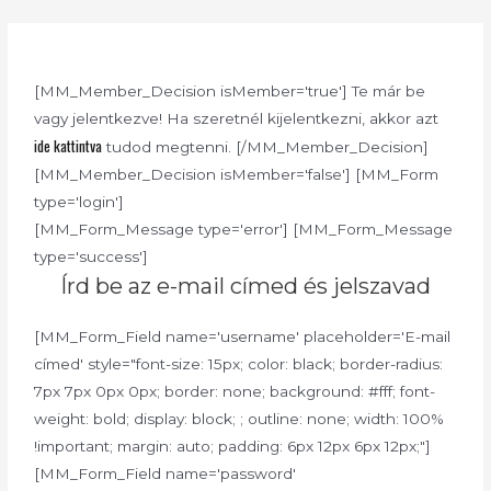
[MM_Member_Decision isMember='true'] Te már be
vagy jelentkezve! Ha szeretnél kijelentkezni, akkor azt
ide kattintva
tudod megtenni. [/MM_Member_Decision]
[MM_Member_Decision isMember='false'] [MM_Form
type='login']
[MM_Form_Message type='error'] [MM_Form_Message
type='success']
Írd be az e-mail címed és jelszavad
[MM_Form_Field name='username' placeholder='E-mail
címed' style="font-size: 15px; color: black; border-radius:
7px 7px 0px 0px; border: none; background: #fff; font-
weight: bold; display: block; ; outline: none; width: 100%
!important; margin: auto; padding: 6px 12px 6px 12px;"]
[MM_Form_Field name='password'