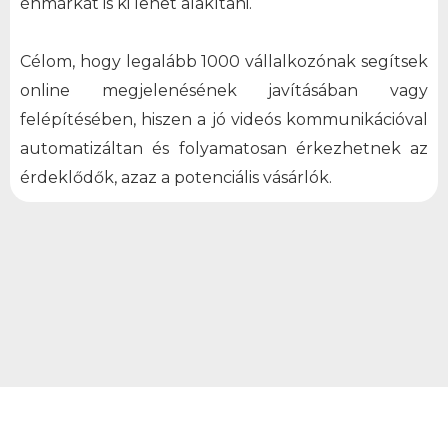
énmárkát is ki lehet alakítani.
Célom, hogy legalább 1000 vállalkozónak segítsek
online megjelenésének javításában vagy
felépítésében, hiszen a jó videós kommunikációval
automatizáltan és folyamatosan érkezhetnek az
érdeklődők, azaz a potenciális vásárlók.
Töltsd le ingyen Te is ingyen, hogy ne