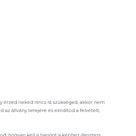
y érzed neked nincs rá szükséged, akkor nem
 az állvány tetejére és elindítod a felvételt,
d, hogyan kell a hangot a képhez illeszteni