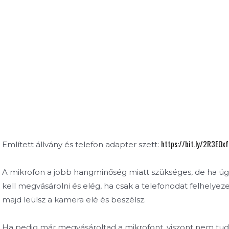
https://bit.ly/2R3EOxf
Említett állvány és telefon adapter szett:
A mikrofon a jobb hangminőség miatt szükséges, de ha úg
kell megvásárolni és elég, ha csak a telefonodat felhelyezed
majd leülsz a kamera elé és beszélsz.
Ha pedig már megvásároltad a mikrofont, viszont nem tudo